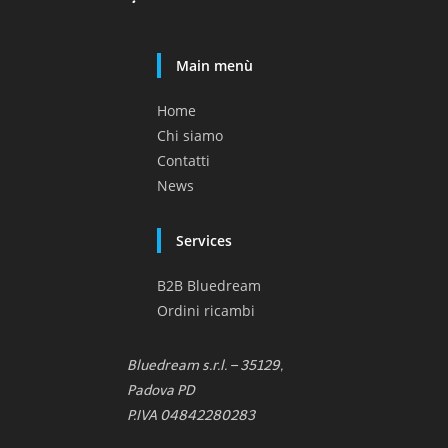
Main menù
Home
Chi siamo
Contatti
News
Services
B2B Bluedream
Ordini ricambi
Bluedream s.r.l. – 35129,
Padova PD
P.IVA 04842280283