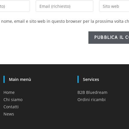
o nome, email e sito web in questo browser per la prossima volta 
Main menù
Services
Home
B2B Bluedream
Chi siamo
Ordini ricambi
Contatti
News