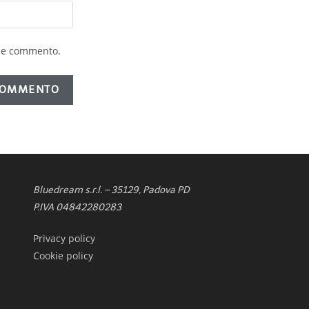
che commento.
Bluedream s.r.l. – 35129, Padova PD
P.IVA 04842280283
Privacy policy
Cookie policy